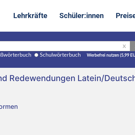
Lehrkräfte
Schüler:innen
Preis
X
ßwörterbuch
Schulwörterbuch
Werbefrei nutzen (5,99 E
und Redewendungen Latein/Deutsc
Formen