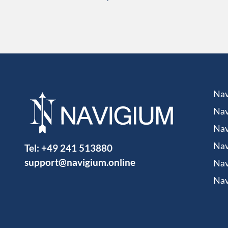
Nav
Nav
Nav
Tel:
+49 241 513880
Nav
support@navigium.online
Nav
Nav