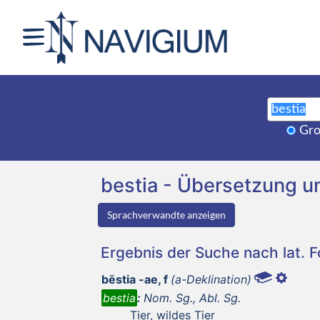
Gro
bestia - Übersetzung 
Sprachverwandte anzeigen
Ergebnis der Suche nach lat. 
bēstia -ae, f
(a-Deklination)
bestia
:
Nom. Sg., Abl. Sg.
Tier, wildes Tier