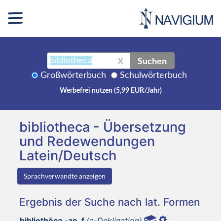
Suchen
X
Großwörterbuch
Schulwörterbuch
Werbefrei nutzen (5,99 EUR/Jahr)
bibliotheca - Übersetzung
und Redewendungen
Latein/Deutsch
Sprachverwandte anzeigen
Ergebnis der Suche nach lat. Formen
bibliothēca -ae, f
(a-Deklination)