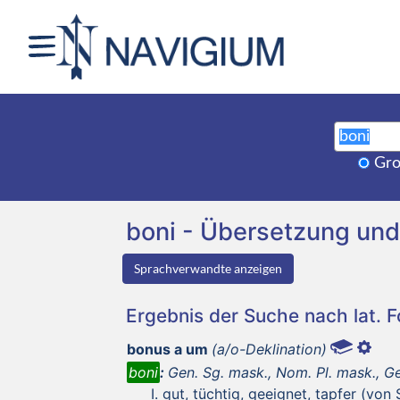
Gro
boni - Übersetzung un
Sprachverwandte anzeigen
Ergebnis der Suche nach lat. 
bonus a um
(a/o-Deklination)
boni
:
Gen. Sg. mask., Nom. Pl. mask., Ge
gut, tüchtig, geeignet, tapfer (von