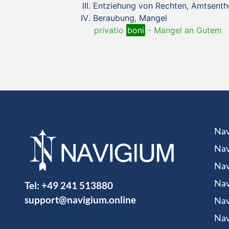
Entziehung von Rechten, Amtsenth
Beraubung, Mangel
privatio
boni
-
Mangel an Gutem
Nav
Nav
Nav
Tel:
+49 241 513880
Nav
support@navigium.online
Nav
Nav