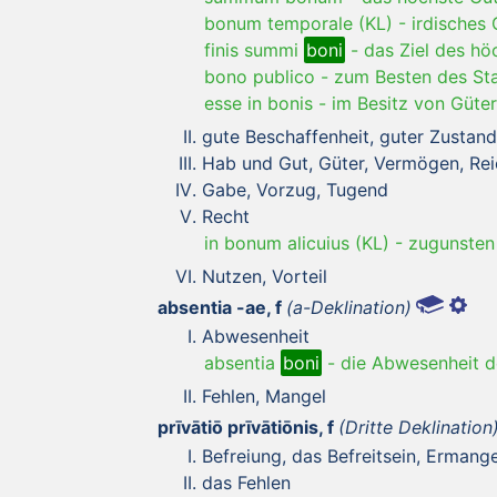
bonum temporale (KL)
-
irdisches 
finis summi
boni
-
das Ziel des hö
bono publico
-
zum Besten des St
esse in bonis
-
im Besitz von Güter
gute Beschaffenheit, guter Zustand
Hab und Gut, Güter, Vermögen, Rei
Gabe, Vorzug, Tugend
Recht
in bonum alicuius (KL)
-
zugunsten
Nutzen, Vorteil
absentia -ae, f
(a-Deklination)
Abwesenheit
absentia
boni
-
die Abwesenheit d
Fehlen, Mangel
prīvātiō prīvātiōnis, f
(Dritte Deklination
Befreiung, das Befreitsein, Ermang
das Fehlen