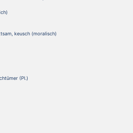
ich)
ittsam, keusch (moralisch)
chtümer (Pl.)