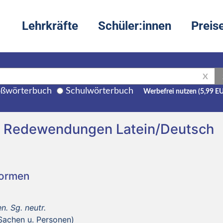
Lehrkräfte
Schüler:innen
Preis
X
ßwörterbuch
Schulwörterbuch
Werbefrei nutzen (5,99 E
d Redewendungen Latein/Deutsch
Formen
n. Sg. neutr.
 Sachen u. Personen)