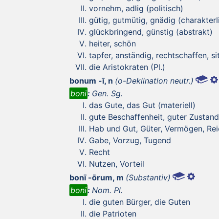
vornehm, adlig (politisch)
gütig, gutmütig, gnädig (charakterl
glückbringend, günstig (abstrakt)
heiter, schön
tapfer, anständig, rechtschaffen, s
die Aristokraten (Pl.)
bonum -ī, n
(o-Deklination neutr.)
boni
:
Gen. Sg.
das Gute, das Gut (materiell)
gute Beschaffenheit, guter Zustand
Hab und Gut, Güter, Vermögen, Rei
Gabe, Vorzug, Tugend
Recht
Nutzen, Vorteil
bonī -ōrum, m
(Substantiv)
boni
:
Nom. Pl.
die guten Bürger, die Guten
die Patrioten