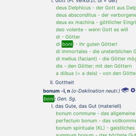
Gott (Pl. verkürzt: di = dei)
deus Delphicus
-
der Gott aus Delp
deus absconditus
-
der verborgen
deus ex machina
-
göttlicher Eingri
deo volente
-
wenn Gott es will
di
-
Götter
di
boni
!
-
ihr guten Götter!
di immortales
-
die unsterblichen 
di melius (faciant)
-
die Götter mö
dis
-
den Götter; mit den Göttern
a diibus (= a deis)
-
von den Götte
Gottheit
bonum -ī, n
(o-Deklination neutr.)
boni
:
Gen. Sg.
das Gute, das Gut (materiell)
bonum commune
-
das allgemeine 
perfectum bonum
-
das vollkomm
bonum spirituale (KL)
-
geistliches
summum bonum
-
das höchste Gu