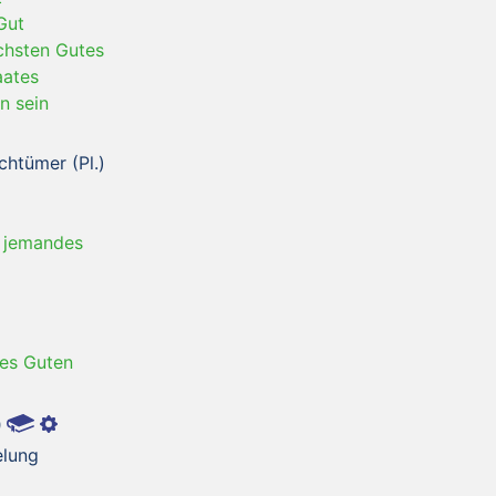
Gut
chsten Gutes
aates
n sein
chtümer (Pl.)
 jemandes
es Guten
)
elung