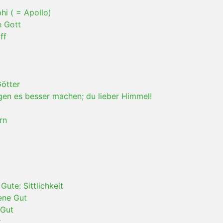
hi ( = Apollo)
e Gott
ff
Götter
gen es besser machen; du lieber Himmel!
rn
Gute: Sittlichkeit
ene Gut
 Gut
t