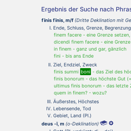
Ergebnis der Suche nach Phr
fīnis fīnis, m/f
(Dritte Deklination mit Ge
Ende, Schluss, Grenze, Begrenzung
finem facere
-
eine Grenze setzen
dicendi finem facere
-
eine Grenz
in finem
-
ganz und gar, gänzlich
fini
-
bis ans Ende
Ziel, Endziel, Zweck
finis summi
boni
-
das Ziel des hö
finis bonorum
-
das höchste Gut 
ultimus finis bonorum
-
das letzte 
quem in finem?
-
wozu?
Äußerstes, Höchstes
Lebensende, Tod
Gebiet, Land (Pl.)
deus -ī, m
(o-Deklination)