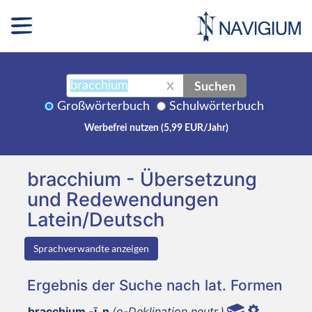
Suchen
X
Großwörterbuch
Schulwörterbuch
Werbefrei nutzen (5,99 EUR/Jahr)
bracchium - Übersetzung
und Redewendungen
Latein/Deutsch
Sprachverwandte anzeigen
Ergebnis der Suche nach lat. Formen
bracchium -ī, n
(o-Deklination neutr.)