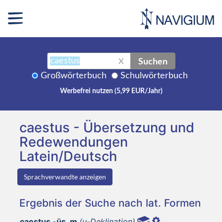
Suchen
X
Großwörterbuch
Schulwörterbuch
Werbefrei nutzen (5,99 EUR/Jahr)
caestus - Übersetzung und
Redewendungen
Latein/Deutsch
Sprachverwandte anzeigen
Ergebnis der Suche nach lat. Formen
caestus -ūs, m
(u-Deklination)