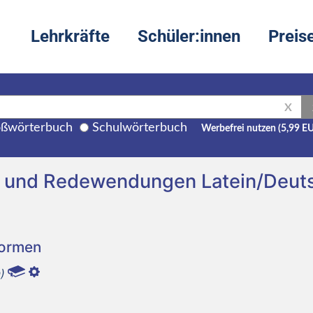
Lehrkräfte
Schüler:innen
Preis
X
ßwörterbuch
Schulwörterbuch
Werbefrei nutzen (5,99 E
ng und Redewendungen Latein/Deut
Formen
)