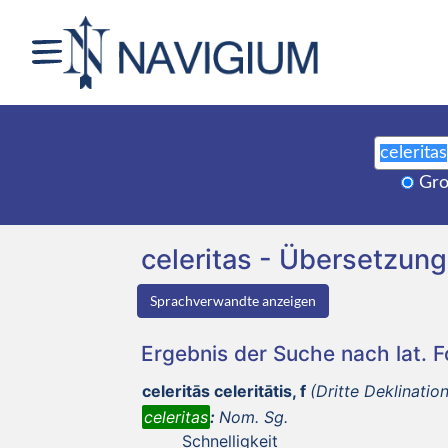
Gro
celeritas - Übersetzu
Sprachverwandte anzeigen
Ergebnis der Suche nach lat. 
celeritās celeritātis, f
(Dritte Deklination
celeritas
:
Nom. Sg.
Schnelligkeit