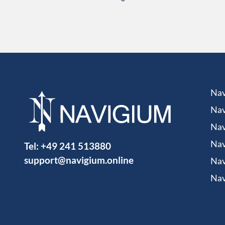
Nav
Nav
Nav
Tel:
+49 241 513880
Nav
support@navigium.online
Nav
Nav