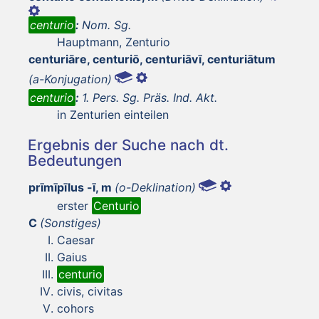
centurio
:
Nom. Sg.
Hauptmann, Zenturio
centuriāre, centuriō, centuriāvī, centuriātum
(a-Konjugation)
centurio
:
1. Pers. Sg. Präs. Ind. Akt.
in Zenturien einteilen
Ergebnis der Suche nach dt.
Bedeutungen
prīmīpīlus -ī, m
(o-Deklination)
erster
Centurio
C
(Sonstiges)
Caesar
Gaius
centurio
civis, civitas
cohors