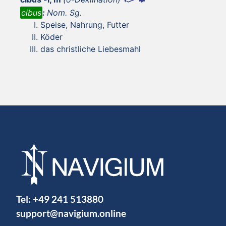
cibus
:
Nom. Sg.
Speise, Nahrung, Futter
Köder
das christliche Liebesmahl
Tel:
+49 241 513880
support@navigium.online