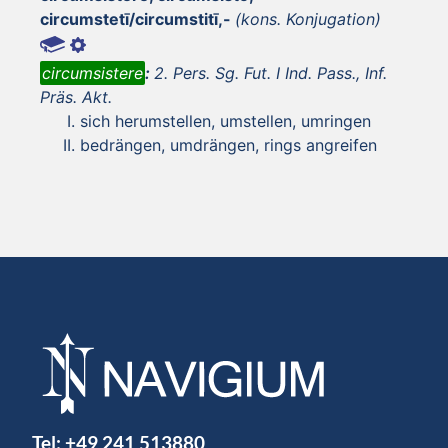
circumstetī/circumstitī,-
(kons. Konjugation)
circumsistere
:
2. Pers. Sg. Fut. I Ind. Pass., Inf.
Präs. Akt.
sich herumstellen, umstellen, umringen
bedrängen, umdrängen, rings angreifen
Tel:
+49 241 513880