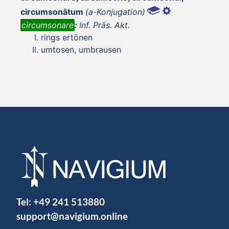
circumsonātum
(a-Konjugation)
circumsonare
:
Inf. Präs. Akt.
rings ertönen
umtosen, umbrausen
Tel:
+49 241 513880
support@navigium.online