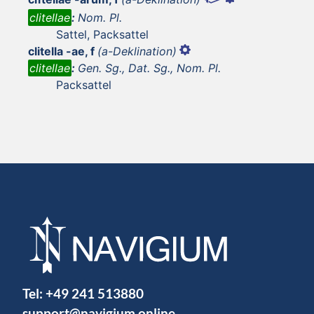
clitellae
:
Nom. Pl.
Sattel, Packsattel
clitella -ae, f
(a-Deklination)
clitellae
:
Gen. Sg., Dat. Sg., Nom. Pl.
Packsattel
Tel:
+49 241 513880
support@navigium.online