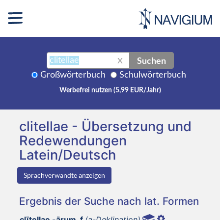
Suchen
X
Großwörterbuch
Schulwörterbuch
Werbefrei nutzen (5,99 EUR/Jahr)
clitellae - Übersetzung und
Redewendungen
Latein/Deutsch
Sprachverwandte anzeigen
Ergebnis der Suche nach lat. Formen
clītellae -ārum, f
(a-Deklination)