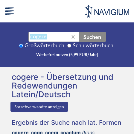
Suchen
X
Großwörterbuch
Schulwörterbuch
Werbefrei nutzen (5,99 EUR/Jahr)
cogere - Übersetzung und
Redewendungen
Latein/Deutsch
Sprachverwandte anzeigen
Ergebnis der Suche nach lat. Formen
cōgere, cōgō, coēgī, coāctum
(kons.