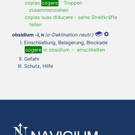
copias
cogere
-
Truppen
zusammenziehen
copias suas diducere
-
seine Streitkräfte
teilen
obsidium -ī, n
(o-Deklination neutr.)
Einschließung, Belagerung, Blockade
cogere
in obsidium -- einschließen
Gefahr
Schutz, Hilfe