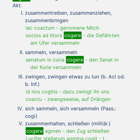
Akt.
zusammentreiben, zusammenziehen,
zusammenbringen
lac coactum
-
geronnene Milch
socios ad litora
cogere
-
die Gefährten
am Ufer versammeln
sammeln, versammeln
senatum in curia
cogere
-
den Senat in
der Kurie versammeln
zwingen, zwingen etwas zu tun (b. AcI od.
b. Inf.)
id nos cogitis
-
dazu zwingt ihr uns
coactu
-
zwangsweise, auf Drängen
sich sammeln, sich versammeln (Pass.:
cogi)
zusammenhalten, schließen (militär.)
cogere
agmen
-
den Zug schließen
Lucifer stellarum agmina cogit
-
L.