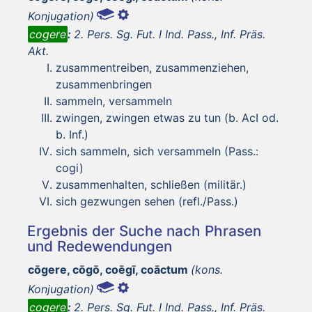
Konjugation)
cogere
:
2. Pers. Sg. Fut. I Ind. Pass., Inf. Präs.
Akt.
zusammentreiben, zusammenziehen,
zusammenbringen
sammeln, versammeln
zwingen, zwingen etwas zu tun (b. AcI od.
b. Inf.)
sich sammeln, sich versammeln (Pass.:
cogi)
zusammenhalten, schließen (militär.)
sich gezwungen sehen (refl./Pass.)
Ergebnis der Suche nach Phrasen
und Redewendungen
cōgere, cōgō, coēgī, coāctum
(kons.
Konjugation)
cogere
:
2. Pers. Sg. Fut. I Ind. Pass., Inf. Präs.