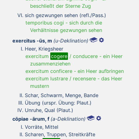
beschließt der Sterne Zug
sich gezwungen sehen (refl./Pass.)
temporibus cogi
-
sich durch die
Verhältnisse gezwungen sehen
exercitus -ūs, m
(u-Deklination)
Heer, Kriegsheer
exercitum
cogere
/ conducere
-
ein Heer
zusammenziehen
exercitum conficere
-
ein Heer aufbringen
exercitum lustrare / recensere
-
das Heer
mustern
Schar, Schwarm, Menge, Bande
Übung (urspr. Übung: Plaut.)
Unruhe, Qual (Plaut.)
cōpiae -ārum, f
(a-Deklination)
Vorräte, Mittel
Scharen, Truppen, Streitkräfte