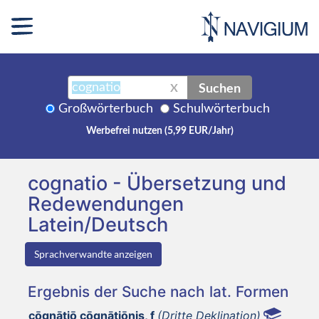
Suchen
X
Großwörterbuch
Schulwörterbuch
Werbefrei nutzen (5,99 EUR/Jahr)
cognatio - Übersetzung und
Redewendungen
Latein/Deutsch
Sprachverwandte anzeigen
Ergebnis der Suche nach lat. Formen
cōgnātiō cōgnātiōnis, f
(Dritte Deklination)