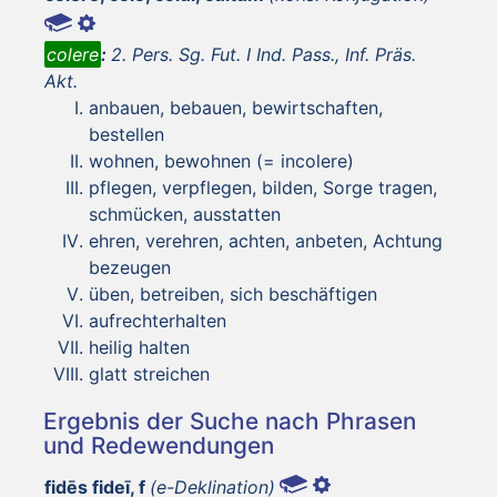
colere
:
2. Pers. Sg. Fut. I Ind. Pass., Inf. Präs.
Akt.
anbauen, bebauen, bewirtschaften,
bestellen
wohnen, bewohnen (= incolere)
pflegen, verpflegen, bilden, Sorge tragen,
schmücken, ausstatten
ehren, verehren, achten, anbeten, Achtung
bezeugen
üben, betreiben, sich beschäftigen
aufrechterhalten
heilig halten
glatt streichen
Ergebnis der Suche nach Phrasen
und Redewendungen
fidēs fideī, f
(e-Deklination)