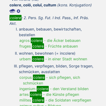
colere, colō, coluī, cultum
(kons. Konjugation)
colere
:
2. Pers. Sg. Fut. I Ind. Pass., Inf. Präs.
Akt.
anbauen, bebauen, bewirtschaften,
bestellen
agros
colere
-
die Äcker bebauen
fruges
colere
-
Früchte anbauen
wohnen, bewohnen (= incolere)
urbem
colere
-
in einer Stadt wohnen
pflegen, verpflegen, bilden, Sorge tragen,
schmücken, ausstatten
corpus
colere
-
sich pflegen, sich
schmücken
ingenium
colere
-
den Verstand bilden
artes
colere
-
die Künste pflegen
milites
colere
-
die Soldaten verpflegen
animus cultus
-
Bildung