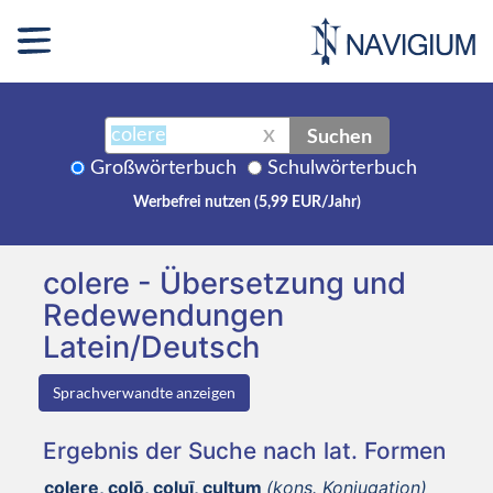
Suchen
X
Großwörterbuch
Schulwörterbuch
Werbefrei nutzen (5,99 EUR/Jahr)
colere - Übersetzung und
Redewendungen
Latein/Deutsch
Sprachverwandte anzeigen
Ergebnis der Suche nach lat. Formen
colere, colō, coluī, cultum
(kons. Konjugation)