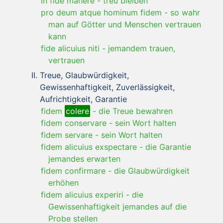
in fide manere
-
treu bleiben
pro deum atque hominum fidem
-
so wahr
man auf Götter und Menschen vertrauen
kann
fide alicuius niti
-
jemandem trauen,
vertrauen
Treue, Glaubwürdigkeit,
Gewissenhaftigkeit, Zuverlässigkeit,
Aufrichtigkeit, Garantie
fidem
colere
-
die Treue bewahren
fidem conservare
-
sein Wort halten
fidem servare
-
sein Wort halten
fidem alicuius exspectare
-
die Garantie
jemandes erwarten
fidem confirmare
-
die Glaubwürdigkeit
erhöhen
fidem alicuius experiri
-
die
Gewissenhaftigkeit jemandes auf die
Probe stellen