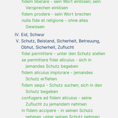
fidem liberare
-
sein Wort einlösen; sein
Versprechen einlösen
fidem prodere
-
sein Wort brechen
nulla fide et religione
-
ohne alles
Gewissen
Eid, Schwur
Schutz, Beistand, Sicherheit, Betreuung,
Obhut, Sicherheit, Zuflucht
fidei permittere
-
unter den Schutz stellen
se permittere fidei alicuius
-
sich in
jemandes Schutz begeben
fidem alicuius implorare
-
jemandes
Schutz erflehen
fidem sequi
-
Schutz suchen; sich in den
Schutz begeben
confugere ad fidem alicuius
-
seine
Zuflucht zu jemandem nehmen
in fidem accipere
-
in seinen Schutz
nehmen, unter seinen Schutz nehmen