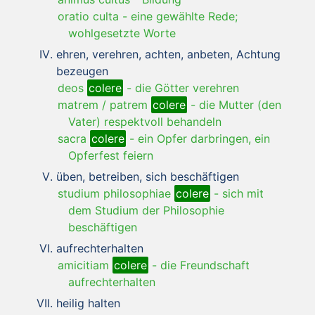
oratio culta
-
eine gewählte Rede;
wohlgesetzte Worte
ehren, verehren, achten, anbeten, Achtung
bezeugen
deos
colere
-
die Götter verehren
matrem / patrem
colere
-
die Mutter (den
Vater) respektvoll behandeln
sacra
colere
-
ein Opfer darbringen, ein
Opferfest feiern
üben, betreiben, sich beschäftigen
studium philosophiae
colere
-
sich mit
dem Studium der Philosophie
beschäftigen
aufrechterhalten
amicitiam
colere
-
die Freundschaft
aufrechterhalten
heilig halten