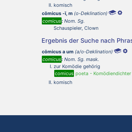
komisch
cōmicus -ī, m
(o-Deklination)
comicus
:
Nom. Sg.
Schauspieler, Clown
Ergebnis der Suche nach Phr
cōmicus a um
(a/o-Deklination)
comicus
:
Nom. Sg. mask.
zur Komödie gehörig
comicus
poeta
-
Komödiendichter
komisch