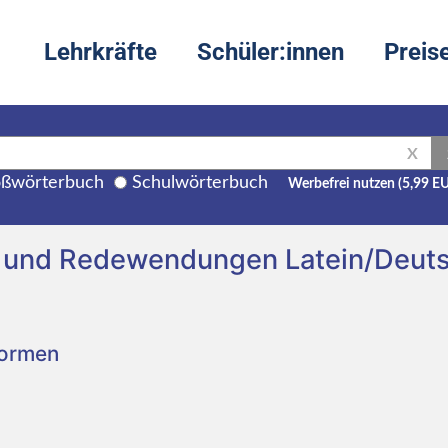
Lehrkräfte
Schüler:innen
Preis
X
ßwörterbuch
Schulwörterbuch
Werbefrei nutzen (5,99 E
 und Redewendungen Latein/Deut
Formen