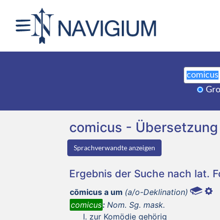
Gro
comicus - Übersetzung
Sprachverwandte anzeigen
Ergebnis der Suche nach lat. 
cōmicus a um
(a/o-Deklination)
comicus
:
Nom. Sg. mask.
zur Komödie gehörig