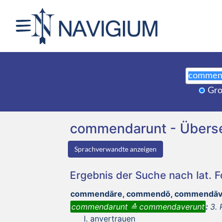
Gro
commendarunt - Übers
Sprachverwandte anzeigen
Ergebnis der Suche nach lat. 
commendāre, commendō, commendāv
commendarunt ≙ commendaverunt
:
3. 
anvertrauen