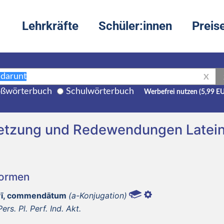
Lehrkräfte
Schüler:innen
Preis
X
ßwörterbuch
Schulwörterbuch
Werbefrei nutzen (5,99 E
etzung und Redewendungen Latei
Formen
ī, commendātum
(a-Konjugation)
Pers. Pl. Perf. Ind. Akt.