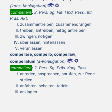
(kons. Konjugation)
compellere
:
2. Pers. Sg. Fut. I Ind. Pass., Inf.
Präs. Akt.
zusammentreiben, zusammendrängen
treiben, antreiben, heftig antreiben
zwingen, nötigen
überlassen, hinterlassen
veranlassen
compellāre, compellō, compellāvī,
compellātum
(a-Konjugation)
compellere
:
2. Pers. Sg. Präs. Konj. Pass.
anreden, ansprechen, anrufen, zur Rede
stellen
anfahren, schelten, tadeln
anklagen