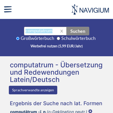
Suchen
X
Großwörterbuch
Schulwörterbuch
Werbefrei nutzen (5,99 EUR/Jahr)
computatrum - Übersetzung
und Redewendungen
Latein/Deutsch
Sprachverwandte anzeigen
Ergebnis der Suche nach lat. Formen
computātrum -ī, n
(o-Deklination neutr.)