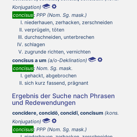
Konjugation)
concisus
:
PPP (Nom. Sg. mask.)
niederhauen, zerhacken, zerschneiden
verprügeln, töten
durchschneiden, unterbrechen
schlagen
zugrunde richten, vernichten
concīsus a um
(a/o-Deklination)
concisus
:
Nom. Sg. mask.
gehackt, abgebrochen
sich kurz fassend, prägnant
Ergebnis der Suche nach Phrasen
und Redewendungen
concīdere, concīdō, concīdī, concīsum
(kons.
Konjugation)
concisus
:
PPP (Nom. Sg. mask.)
niederhauen, zerhacken, zerschneiden