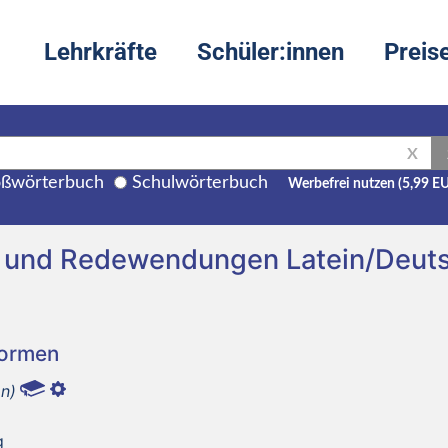
Lehrkräfte
Schüler:innen
Preis
X
ßwörterbuch
Schulwörterbuch
Werbefrei nutzen (5,99 E
g und Redewendungen Latein/Deut
Formen
on)
g