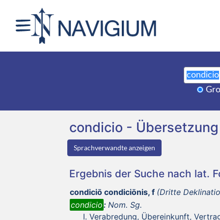
Gro
condicio - Übersetzun
Sprachverwandte anzeigen
Ergebnis der Suche nach lat. 
condiciō condiciōnis, f
(Dritte Deklinati
condicio
:
Nom. Sg.
Verabredung, Übereinkunft, Vertra