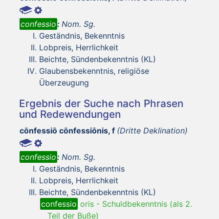
confessio
:
Nom. Sg.
Geständnis, Bekenntnis
Lobpreis, Herrlichkeit
Beichte, Sündenbekenntnis (KL)
Glaubensbekenntnis, religiöse
Überzeugung
Ergebnis der Suche nach Phrasen
und Redewendungen
cōnfessiō cōnfessiōnis, f
(Dritte Deklination)
confessio
:
Nom. Sg.
Geständnis, Bekenntnis
Lobpreis, Herrlichkeit
Beichte, Sündenbekenntnis (KL)
confessio
oris
-
Schuldbekenntnis (als 2.
Teil der Buße)