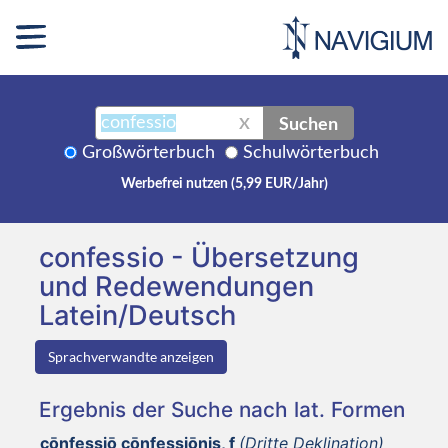
Suchen
X
Großwörterbuch
Schulwörterbuch
Werbefrei nutzen (5,99 EUR/Jahr)
confessio - Übersetzung
und Redewendungen
Latein/Deutsch
Sprachverwandte anzeigen
Ergebnis der Suche nach lat. Formen
cōnfessiō cōnfessiōnis, f
(Dritte Deklination)