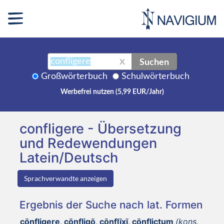
Suchen
X
Großwörterbuch
Schulwörterbuch
Werbefrei nutzen (5,99 EUR/Jahr)
confligere - Übersetzung
und Redewendungen
Latein/Deutsch
Sprachverwandte anzeigen
Ergebnis der Suche nach lat. Formen
cōnfligere, cōnfligō, cōnflīxī, cōnflictum
(kons.