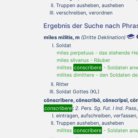
Truppen ausheben, ausheben
verschreiben, verordnen
Ergebnis der Suche nach Phr
mīles mīlitis, m
(Dritte Deklination)
Soldat
miles perpetuus
-
das stehende He
miles silvanus
-
Räuber
milites
conscribere
-
Soldaten an
milites dimittere
-
den Soldaten d
Ritter
Soldat Gottes (KL)
cōnscrībere, cōnscrībō, cōnscrīpsī, c
conscribere
:
2. Pers. Sg. Fut. I Ind. Pass.
eintragen, aufschreiben, verfassen
Truppen ausheben, ausheben
milites
conscribere
-
Soldaten an