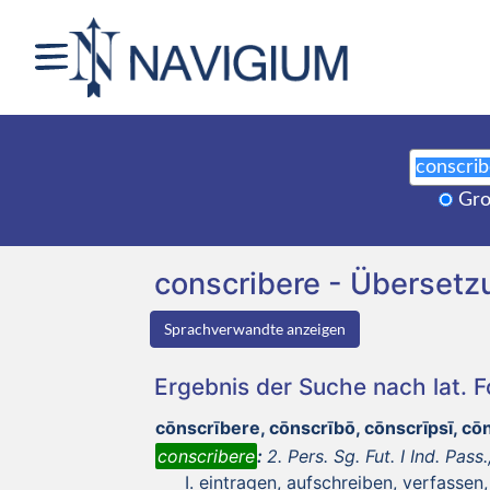
Gro
conscribere - Überset
Sprachverwandte anzeigen
Ergebnis der Suche nach lat. 
cōnscrībere, cōnscrībō, cōnscrīpsī, c
conscribere
:
2. Pers. Sg. Fut. I Ind. Pass.
eintragen, aufschreiben, verfassen