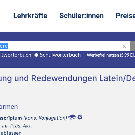
Lehrkräfte
Schüler:innen
Preis
X
ßwörterbuch
Schulwörterbuch
Werbefrei nutzen (5,99 E
zung und Redewendungen Latein/D
Formen
ōnscrīptum
(kons. Konjugation)
, Inf. Präs. Akt.
, abfassen