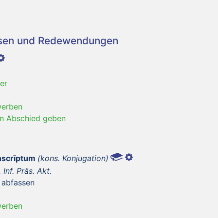
asen und Redewendungen
er
werben
en Abschied geben
ōnscrīptum
(kons. Konjugation)
, Inf. Präs. Akt.
, abfassen
werben