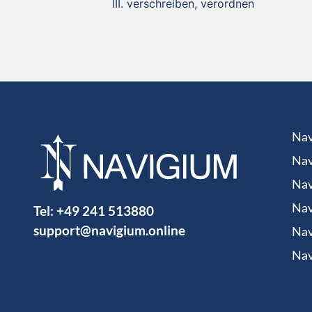
verschreiben, verordnen
Nav
Nav
Nav
Tel:
+49 241 513880
Nav
support@navigium.online
Nav
Nav