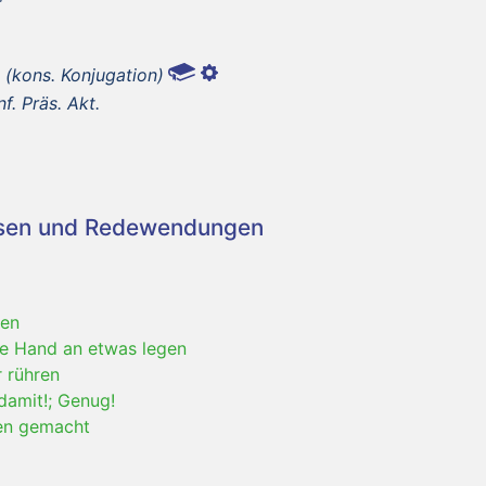
m
(kons. Konjugation)
nf. Präs. Akt.
asen und Redewendungen
men
te Hand an etwas legen
r rühren
damit!; Genug!
en gemacht