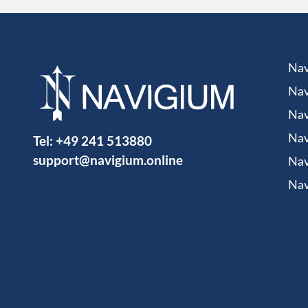
Nav
Nav
Nav
Tel:
+49 241 513880
Nav
support@navigium.online
Nav
Nav