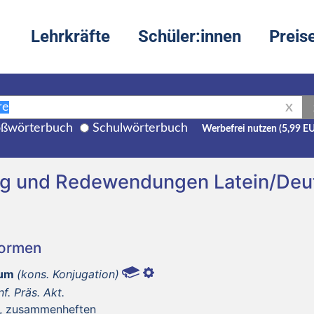
Lehrkräfte
Schüler:innen
Preis
X
ßwörterbuch
Schulwörterbuch
Werbefrei nutzen (5,99 E
ng und Redewendungen Latein/Deu
Formen
tum
(kons. Konjugation)
nf. Präs. Akt.
n, zusammenheften