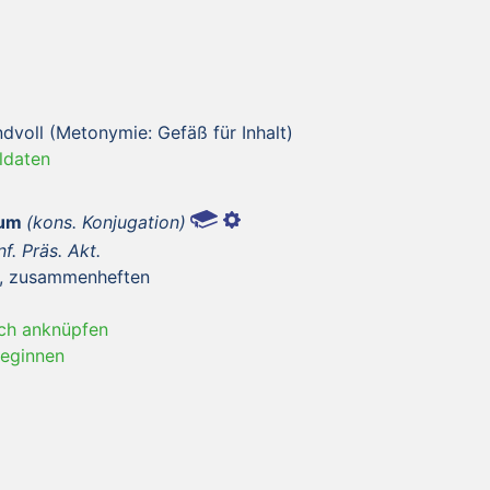
dvoll (Metonymie: Gefäß für Inhalt)
ldaten
tum
(kons. Konjugation)
nf. Präs. Akt.
n, zusammenheften
ch anknüpfen
eginnen