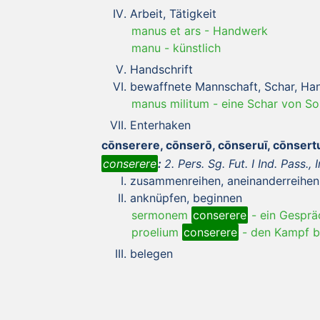
Arbeit, Tätigkeit
manus et ars
-
Handwerk
manu
-
künstlich
Handschrift
bewaffnete Mannschaft, Schar, Han
manus militum
-
eine Schar von So
Enterhaken
cōnserere, cōnserō, cōnseruī, cōnser
conserere
:
2. Pers. Sg. Fut. I Ind. Pass., I
zusammenreihen, aneinanderreihe
anknüpfen, beginnen
sermonem
conserere
-
ein Gesprä
proelium
conserere
-
den Kampf b
belegen