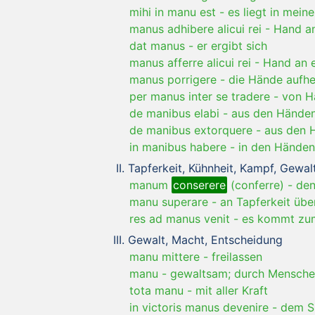
mihi in manu est
-
es liegt in mein
manus adhibere alicui rei
-
Hand an
dat manus
-
er ergibt sich
manus afferre alicui rei
-
Hand an 
manus porrigere
-
die Hände aufh
per manus inter se tradere
-
von H
de manibus elabi
-
aus den Händen
de manibus extorquere
-
aus den 
in manibus habere
-
in den Händen
Tapferkeit, Kühnheit, Kampf, Gewal
manum
conserere
(conferre)
-
den
manu superare
-
an Tapferkeit übe
res ad manus venit
-
es kommt zu
Gewalt, Macht, Entscheidung
manu mittere
-
freilassen
manu
-
gewaltsam; durch Menschen
tota manu
-
mit aller Kraft
in victoris manus devenire
-
dem Si