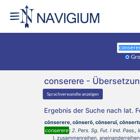
Gro
conserere - Übersetzu
Sprachverwandte anzeigen
Ergebnis der Suche nach lat. 
cōnserere, cōnserō, cōnseruī, cōnser
conserere
:
2. Pers. Sg. Fut. I Ind. Pass., I
zusammenreihen, aneinanderreihe