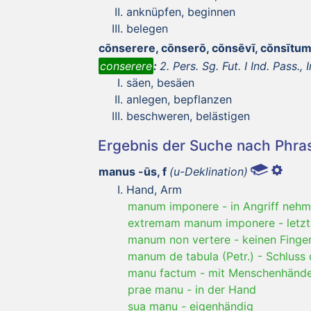
anknüpfen, beginnen
belegen
cōnserere, cōnserō, cōnsēvī, cōnsītu
conserere
:
2. Pers. Sg. Fut. I Ind. Pass., I
säen, besäen
anlegen, bepflanzen
beschweren, belästigen
Ergebnis der Suche nach Phr
manus -ūs, f
(u-Deklination)
Hand, Arm
manum imponere
-
in Angriff neh
extremam manum imponere
-
letz
manum non vertere
-
keinen Finge
manum de tabula (Petr.)
-
Schluss 
manu factum
-
mit Menschenhänd
prae manu
-
in der Hand
sua manu
-
eigenhändig