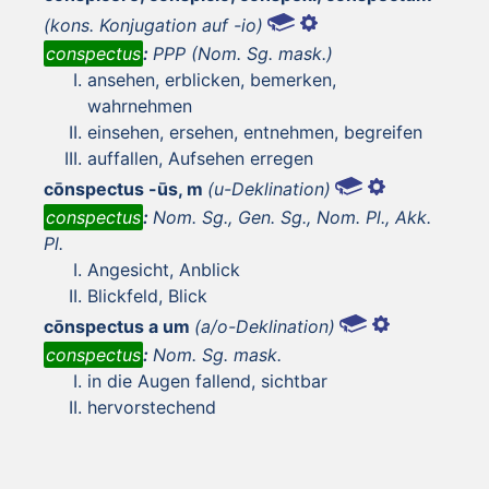
(kons. Konjugation auf -io)
conspectus
:
PPP (Nom. Sg. mask.)
ansehen, erblicken, bemerken,
wahrnehmen
einsehen, ersehen, entnehmen, begreifen
auffallen, Aufsehen erregen
cōnspectus -ūs, m
(u-Deklination)
conspectus
:
Nom. Sg., Gen. Sg., Nom. Pl., Akk.
Pl.
Angesicht, Anblick
Blickfeld, Blick
cōnspectus a um
(a/o-Deklination)
conspectus
:
Nom. Sg. mask.
in die Augen fallend, sichtbar
hervorstechend