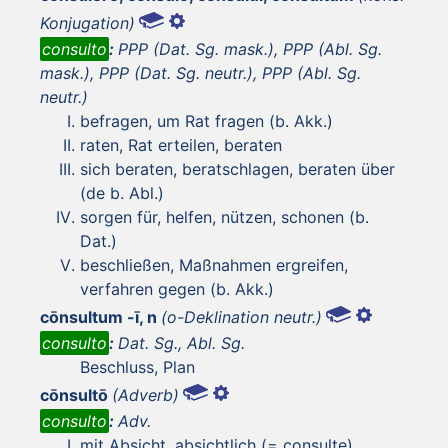
Konjugation)
consulto
:
PPP (Dat. Sg. mask.), PPP (Abl. Sg.
mask.), PPP (Dat. Sg. neutr.), PPP (Abl. Sg.
neutr.)
befragen, um Rat fragen (b. Akk.)
raten, Rat erteilen, beraten
sich beraten, beratschlagen, beraten über
(de b. Abl.)
sorgen für, helfen, nützen, schonen (b.
Dat.)
beschließen, Maßnahmen ergreifen,
verfahren gegen (b. Akk.)
cōnsultum -ī, n
(o-Deklination neutr.)
consulto
:
Dat. Sg., Abl. Sg.
Beschluss, Plan
cōnsultō
(Adverb)
consulto
:
Adv.
mit Absicht, absichtlich (= consulte)