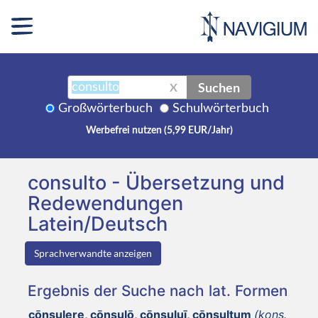
Suchen
X
Großwörterbuch
Schulwörterbuch
Werbefrei nutzen (5,99 EUR/Jahr)
consulto - Übersetzung und
Redewendungen
Latein/Deutsch
Sprachverwandte anzeigen
Ergebnis der Suche nach lat. Formen
cōnsulere, cōnsulō, cōnsuluī, cōnsultum
(kons.