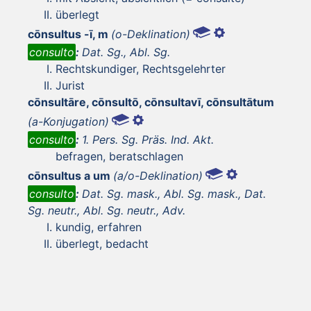
überlegt
cōnsultus -ī, m
(o-Deklination)
consulto
:
Dat. Sg., Abl. Sg.
Rechtskundiger, Rechtsgelehrter
Jurist
cōnsultāre, cōnsultō, cōnsultavī, cōnsultātum
(a-Konjugation)
consulto
:
1. Pers. Sg. Präs. Ind. Akt.
befragen, beratschlagen
cōnsultus a um
(a/o-Deklination)
consulto
:
Dat. Sg. mask., Abl. Sg. mask., Dat.
Sg. neutr., Abl. Sg. neutr., Adv.
kundig, erfahren
überlegt, bedacht