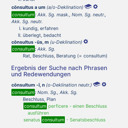
cōnsultus a um
(a/o-Deklination)
consultum
:
Akk. Sg. mask., Nom. Sg. neutr.,
Akk. Sg. neutr.
kundig, erfahren
überlegt, bedacht
cōnsultus -ūs, m
(u-Deklination)
consultum
:
Akk. Sg.
Rat, Beschluss, Beratung (= consultum)
Ergebnis der Suche nach Phrasen
und Redewendungen
cōnsultum -ī, n
(o-Deklination neutr.)
consultum
:
Nom. Sg., Akk. Sg.
Beschluss, Plan
consultum
perficere
-
einen Beschluss
ausführen
senatus
consultum
-
Senatsbeschluss