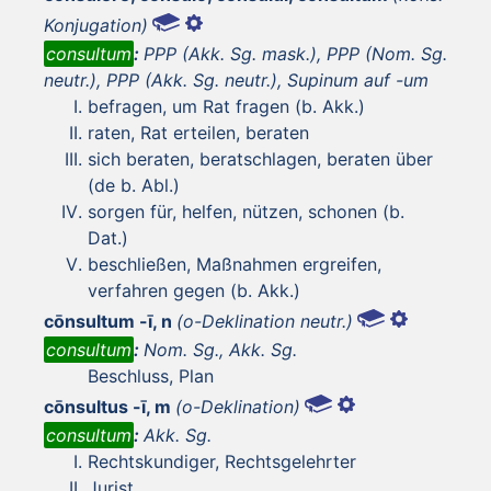
Konjugation)
consultum
:
PPP (Akk. Sg. mask.), PPP (Nom. Sg.
neutr.), PPP (Akk. Sg. neutr.), Supinum auf -um
befragen, um Rat fragen (b. Akk.)
raten, Rat erteilen, beraten
sich beraten, beratschlagen, beraten über
(de b. Abl.)
sorgen für, helfen, nützen, schonen (b.
Dat.)
beschließen, Maßnahmen ergreifen,
verfahren gegen (b. Akk.)
cōnsultum -ī, n
(o-Deklination neutr.)
consultum
:
Nom. Sg., Akk. Sg.
Beschluss, Plan
cōnsultus -ī, m
(o-Deklination)
consultum
:
Akk. Sg.
Rechtskundiger, Rechtsgelehrter
Jurist