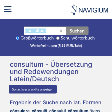
Suchen
X
Großwörterbuch
Schulwörterbuch
Werbefrei nutzen (5,99 EUR/Jahr)
consultum - Übersetzung
und Redewendungen
Latein/Deutsch
Sprachverwandte anzeigen
Ergebnis der Suche nach lat. Formen
cōnsulere, cōnsulō, cōnsuluī, cōnsultum
(kons.