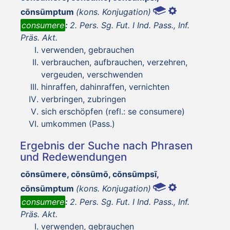
cōnsūmptum
(kons. Konjugation)
consumere
:
2. Pers. Sg. Fut. I Ind. Pass., Inf.
Präs. Akt.
verwenden, gebrauchen
verbrauchen, aufbrauchen, verzehren,
vergeuden, verschwenden
hinraffen, dahinraffen, vernichten
verbringen, zubringen
sich erschöpfen (refl.: se consumere)
umkommen (Pass.)
Ergebnis der Suche nach Phrasen
und Redewendungen
cōnsūmere, cōnsūmō, cōnsūmpsī,
cōnsūmptum
(kons. Konjugation)
consumere
:
2. Pers. Sg. Fut. I Ind. Pass., Inf.
Präs. Akt.
verwenden, gebrauchen