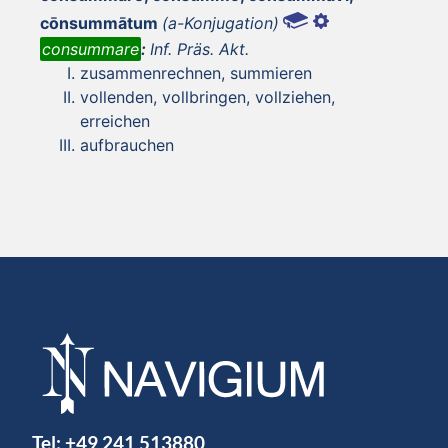
cōnsummātum
(a-Konjugation)
consummare
:
Inf. Präs. Akt.
zusammenrechnen, summieren
vollenden, vollbringen, vollziehen,
erreichen
aufbrauchen
Tel:
+49 241 513880