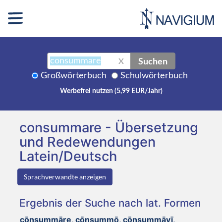
Suchen
X
Großwörterbuch
Schulwörterbuch
Werbefrei nutzen (5,99 EUR/Jahr)
consummare - Übersetzung
und Redewendungen
Latein/Deutsch
Sprachverwandte anzeigen
Ergebnis der Suche nach lat. Formen
cōnsummāre, cōnsummō, cōnsummāvī,