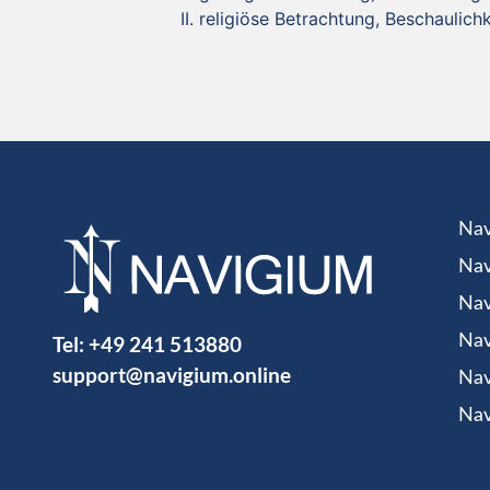
religiöse Betrachtung, Beschaulichk
Nav
Nav
Nav
Tel:
+49 241 513880
Nav
support@navigium.online
Nav
Nav