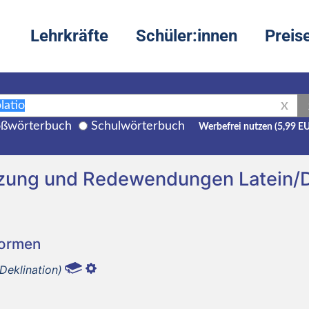
Lehrkräfte
Schüler:innen
Preis
X
ßwörterbuch
Schulwörterbuch
Werbefrei nutzen (5,99 E
tzung und Redewendungen Latein/
Formen
 Deklination)