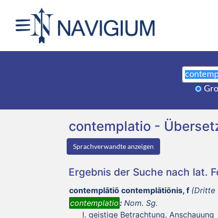
Gro
contemplatio - Überse
Sprachverwandte anzeigen
Ergebnis der Suche nach lat. 
contemplātiō contemplātiōnis, f
(Dritte
contemplatio
:
Nom. Sg.
geistige Betrachtung, Anschauung