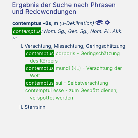
Ergebnis der Suche nach Phrasen
und Redewendungen
contemptus -ūs, m
(u-Deklination)
contemptus
:
Nom. Sg., Gen. Sg., Nom. Pl., Akk.
Pl.
Verachtung, Missachtung, Geringschätzung
contemptus
corporis
-
Geringschätzung
des Körpers
contemptus
mundi (KL)
-
Verachtung der
Welt
contemptus
sui
-
Selbstverachtung
contemptui esse
-
zum Gespött dienen;
verspottet werden
Starrsinn