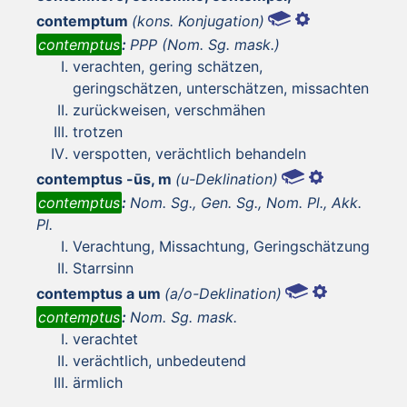
contemptum
(kons. Konjugation)
contemptus
:
PPP (Nom. Sg. mask.)
verachten, gering schätzen,
geringschätzen, unterschätzen, missachten
zurückweisen, verschmähen
trotzen
verspotten, verächtlich behandeln
contemptus -ūs, m
(u-Deklination)
contemptus
:
Nom. Sg., Gen. Sg., Nom. Pl., Akk.
Pl.
Verachtung, Missachtung, Geringschätzung
Starrsinn
contemptus a um
(a/o-Deklination)
contemptus
:
Nom. Sg. mask.
verachtet
verächtlich, unbedeutend
ärmlich