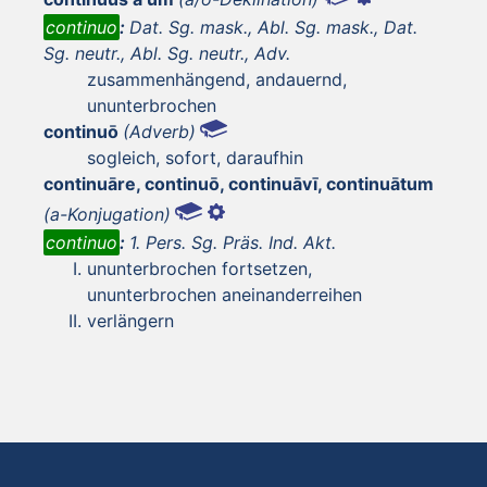
continuo
:
Dat. Sg. mask., Abl. Sg. mask., Dat.
Sg. neutr., Abl. Sg. neutr., Adv.
zusammenhängend, andauernd,
ununterbrochen
continuō
(Adverb)
sogleich, sofort, daraufhin
continuāre, continuō, continuāvī, continuātum
(a-Konjugation)
continuo
:
1. Pers. Sg. Präs. Ind. Akt.
ununterbrochen fortsetzen,
ununterbrochen aneinanderreihen
verlängern