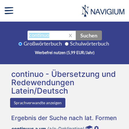
Suchen
X
Großwörterbuch
Schulwörterbuch
Werbefrei nutzen (5,99 EUR/Jahr)
continuo - Übersetzung und
Redewendungen
Latein/Deutsch
Sprachverwandte anzeigen
Ergebnis der Suche nach lat. Formen
continuus a um
(a/o-Deklination)