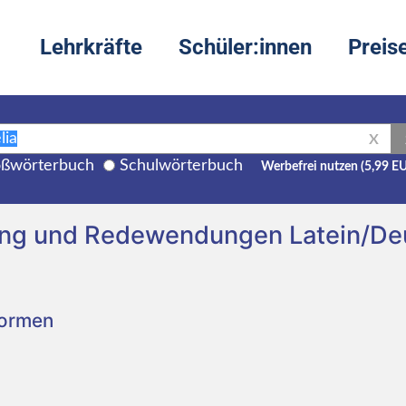
Lehrkräfte
Schüler:innen
Preis
X
ßwörterbuch
Schulwörterbuch
Werbefrei nutzen (5,99 E
ung und Redewendungen Latein/De
Formen