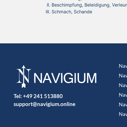
Beschimpfung, Beleidigung, Verle
Schmach, Schande
Nav
Nav
Nav
Tel:
+49 241 513880
Nav
support@navigium.online
Nav
Nav