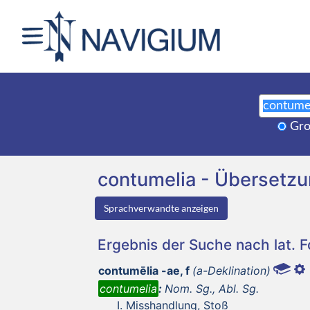
Gro
contumelia - Übersetz
Sprachverwandte anzeigen
Ergebnis der Suche nach lat. 
contumēlia -ae, f
(a-Deklination)
contumelia
:
Nom. Sg., Abl. Sg.
Misshandlung, Stoß