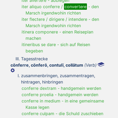
iter avertere
-
abbiegen
iter aliquo conferre /
convertere
-
den
Marsch irgendwohin richten
iter flectere / dirigere / intendere
-
den
Marsch irgendwohin richten
itinera componere
-
einen Reiseplan
machen
itineribus se dare
-
sich auf Reisen
begeben
Tagesstrecke
cōnferre, cōnferō, contulī, collātum
(Verb)
zusammenbringen, zusammentragen,
hintragen, hinbringen
conferre dextram
-
handgemein werden
conferre proelia
-
handgemein werden
conferre in medium
-
in eine gemeinsame
Kasse legen
conferre culpam
-
die Schuld zuschieben