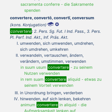
sacramenta conferre
-
die Sakramente
spenden
convertere, convertō, convertī, conversum
(kons. Konjugation)
convertere
:
2. Pers. Sg. Fut. I Ind. Pass., 3. Pers.
Pl. Perf. Ind. Akt., Inf. Präs. Akt.
umwenden, sich umwenden, umdrehen,
sich umdrehen, umkehren
verwandeln, vertauschen, ändern,
verändern, umstimmen, verwenden
in suum usum
convertere
-
zu seinem
Nutzen verwenden
in rem suam
convertere
aliquid
-
etwas zu
seinem Vorteil verwenden
in Unordnung bringen, verderben
hinwenden, auf sich lenken, bekehren
animum
convertere
in aliquid
-
die
Aufmerksamkeit lenken auf