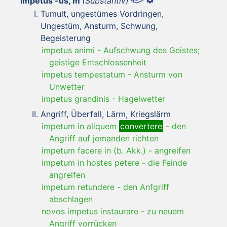
impetus -ūs, m
(Substantiv)
Tumult, ungestümes Vordringen,
Ungestüm, Ansturm, Schwung,
Begeisterung
impetus animi
-
Aufschwung des Geistes;
geistige Entschlossenheit
impetus tempestatum
-
Ansturm von
Unwetter
impetus grandinis
-
Hagelwetter
Angriff, Überfall, Lärm, Kriegslärm
impetum in aliquem
convertere
-
den
Angriff auf jemanden richten
impetum facere in (b. Akk.)
-
angreifen
impetum in hostes petere
-
die Feinde
angreifen
impetum retundere
-
den Anfgriff
abschlagen
novos impetus instaurare
-
zu neuem
Angriff vorrücken