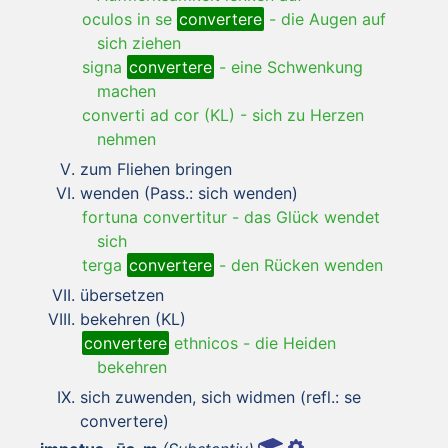
oculos in se
convertere
-
die Augen auf
sich ziehen
signa
convertere
-
eine Schwenkung
machen
converti ad cor (KL)
-
sich zu Herzen
nehmen
zum Fliehen bringen
wenden (Pass.: sich wenden)
fortuna convertitur
-
das Glück wendet
sich
terga
convertere
-
den Rücken wenden
übersetzen
bekehren (KL)
convertere
ethnicos
-
die Heiden
bekehren
sich zuwenden, sich widmen (refl.: se
convertere)