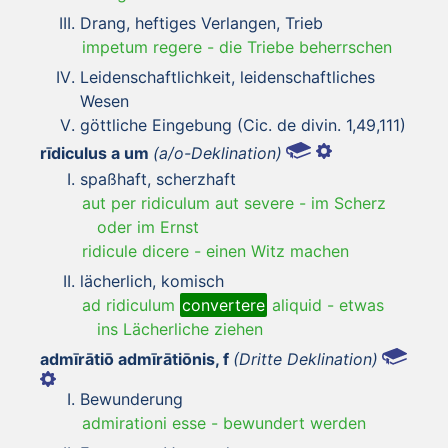
Drang, heftiges Verlangen, Trieb
impetum regere
-
die Triebe beherrschen
Leidenschaftlichkeit, leidenschaftliches
Wesen
göttliche Eingebung (Cic. de divin. 1,49,111)
rīdiculus a um
(a/o-Deklination)
spaßhaft, scherzhaft
aut per ridiculum aut severe
-
im Scherz
oder im Ernst
ridicule dicere
-
einen Witz machen
lächerlich, komisch
ad ridiculum
convertere
aliquid
-
etwas
ins Lächerliche ziehen
admīrātiō admīrātiōnis, f
(Dritte Deklination)
Bewunderung
admirationi esse
-
bewundert werden