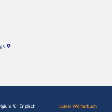
g))
igium für Englisch
Latein Wörterbuch