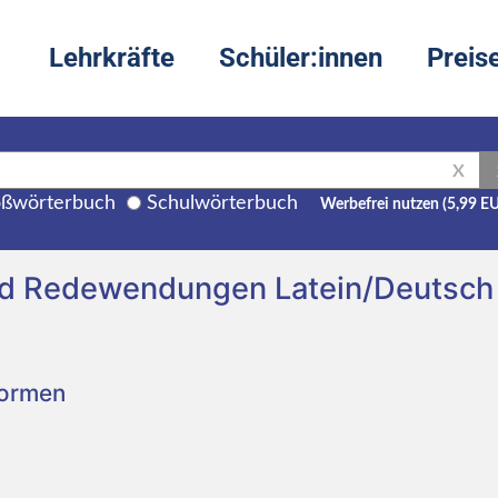
Lehrkräfte
Schüler:innen
Preis
X
ßwörterbuch
Schulwörterbuch
Werbefrei nutzen (5,99 E
nd Redewendungen Latein/Deutsch
Formen