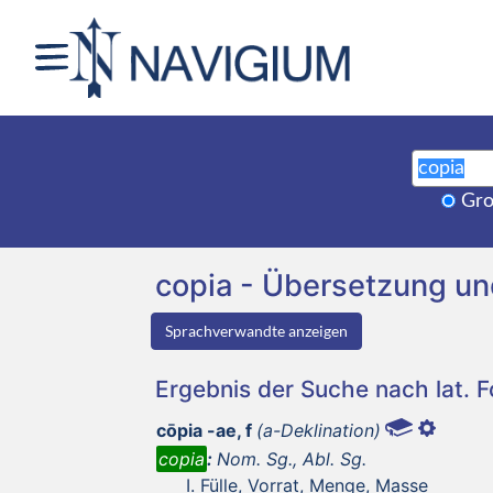
Gro
copia - Übersetzung u
Sprachverwandte anzeigen
Ergebnis der Suche nach lat. 
cōpia -ae, f
(a-Deklination)
copia
:
Nom. Sg., Abl. Sg.
Fülle, Vorrat, Menge, Masse