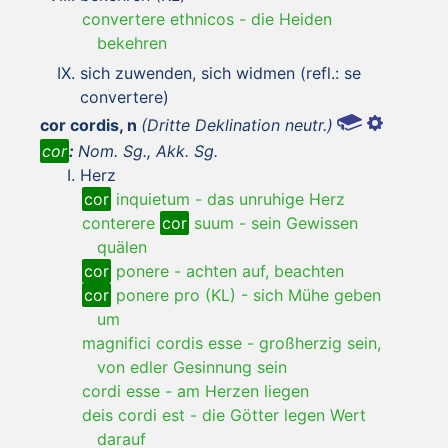
convertere ethnicos
-
die Heiden
bekehren
sich zuwenden, sich widmen (refl.: se
convertere)
cor cordis, n
(Dritte Deklination neutr.)
cor
:
Nom. Sg., Akk. Sg.
Herz
cor
inquietum
-
das unruhige Herz
conterere
cor
suum
-
sein Gewissen
quälen
cor
ponere
-
achten auf, beachten
cor
ponere pro (KL)
-
sich Mühe geben
um
magnifici cordis esse
-
großherzig sein,
von edler Gesinnung sein
cordi esse
-
am Herzen liegen
deis cordi est
-
die Götter legen Wert
darauf