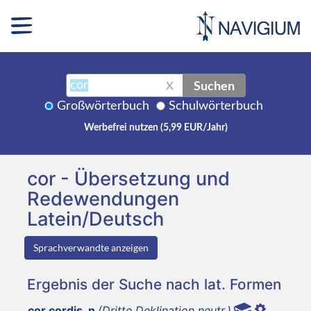
Suchen
X
Großwörterbuch
Schulwörterbuch
Werbefrei nutzen (5,99 EUR/Jahr)
cor - Übersetzung und
Redewendungen
Latein/Deutsch
Sprachverwandte anzeigen
Ergebnis der Suche nach lat. Formen
cor cordis, n
(Dritte Deklination neutr.)