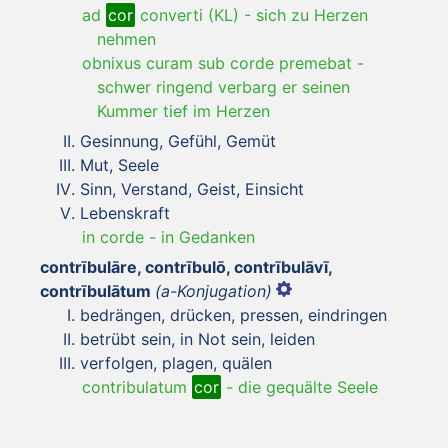
ad
cor
converti (KL)
-
sich zu Herzen
nehmen
obnixus curam sub corde premebat
-
schwer ringend verbarg er seinen
Kummer tief im Herzen
Gesinnung, Gefühl, Gemüt
Mut, Seele
Sinn, Verstand, Geist, Einsicht
Lebenskraft
in corde
-
in Gedanken
contrībulāre, contrībulō, contrībulāvī,
contrībulātum
(a-Konjugation)
bedrängen, drücken, pressen, eindringen
betrübt sein, in Not sein, leiden
verfolgen, plagen, quälen
contribulatum
cor
-
die gequälte Seele