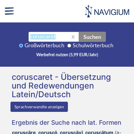
Suchen
X
Großwörterbuch
Schulwörterbuch
Werbefrei nutzen (5,99 EUR/Jahr)
coruscaret - Übersetzung
und Redewendungen
Latein/Deutsch
Sprachverwandte anzeigen
Ergebnis der Suche nach lat. Formen
coruscāre, coruscō, coruscāvī, coruscātum
(a-