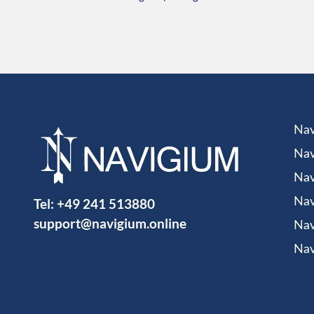
Nav
Nav
Nav
Tel:
+49 241 513880
Nav
support@navigium.online
Nav
Nav