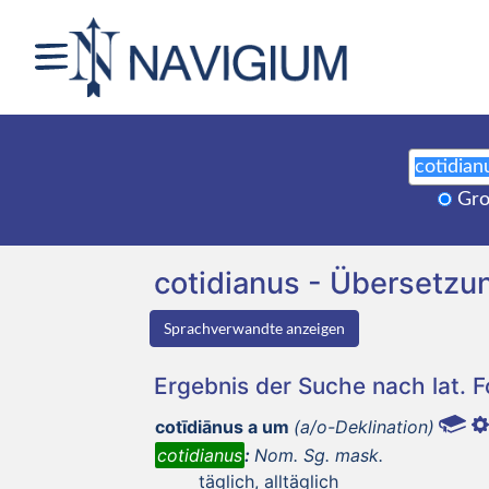
Gro
cotidianus - Übersetz
Sprachverwandte anzeigen
Ergebnis der Suche nach lat. 
cotīdiānus a um
(a/o-Deklination)
cotidianus
:
Nom. Sg. mask.
täglich, alltäglich