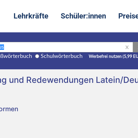
Lehrkräfte
Schüler:innen
Preis
X
ßwörterbuch
Schulwörterbuch
Werbefrei nutzen (5,99 E
ung und Redewendungen Latein/De
Formen