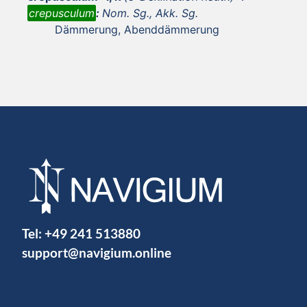
crepusculum
:
Nom. Sg., Akk. Sg.
Dämmerung, Abenddämmerung
Tel:
+49 241 513880
support@navigium.online