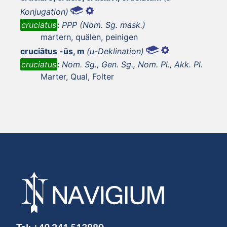
Konjugation)
cruciatus
:
PPP (Nom. Sg. mask.)
martern, quälen, peinigen
cruciātus -ūs, m
(u-Deklination)
cruciatus
:
Nom. Sg., Gen. Sg., Nom. Pl., Akk. Pl.
Marter, Qual, Folter