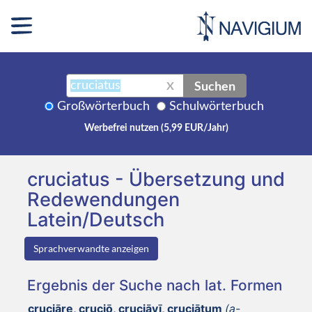
Suchen
X
Großwörterbuch
Schulwörterbuch
Werbefrei nutzen (5,99 EUR/Jahr)
cruciatus - Übersetzung und
Redewendungen
Latein/Deutsch
Sprachverwandte anzeigen
Ergebnis der Suche nach lat. Formen
cruciāre, cruciō, cruciāvī, cruciātum
(a-