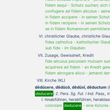
fidem sequi
-
Schutz suchen; sich
confugere ad fidem alicuius
-
sein
in fidem accipere
-
in seinen Schu
in fidem recipere
-
in seinen Schu
se in fidem Romanorum permittere
christlicher Glaube, christliche G
fides catholica
-
katholischer Glau
sub fide
-
im Glauben
Zusage, Gewissheit, Kredit
fide alicuius pecuniam mutuam su
acquirere ad fidem
-
an Kredit ge
fidem abrogare alicui
-
jemand den
Kirche (KL)
dēdūcere, dēdūcō, dēdūxī, dēductum
(
deducere
:
2. Pers. Sg. Fut. I Ind. Pass., I
hinabführen, herabführen, herablas
coloniam
deducere
-
eine Kolonie