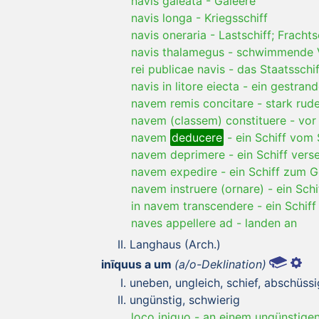
navis galeata
-
Galeere
navis longa
-
Kriegsschiff
navis oneraria
-
Lastschiff; Frachts
navis thalamegus
-
schwimmende V
rei publicae navis
-
das Staatsschif
navis in litore eiecta
-
ein gestrand
navem remis concitare
-
stark rud
navem (classem) constituere
-
vor
navem
deducere
-
ein Schiff vom 
navem deprimere
-
ein Schiff vers
navem expedire
-
ein Schiff zum 
navem instruere (ornare)
-
ein Schi
in navem transcendere
-
ein Schiff
naves appellere ad
-
landen an
Langhaus (Arch.)
inīquus a um
(a/o-Deklination)
uneben, ungleich, schief, abschüssi
ungünstig, schwierig
loco iniquo
-
an einem ungünstigen