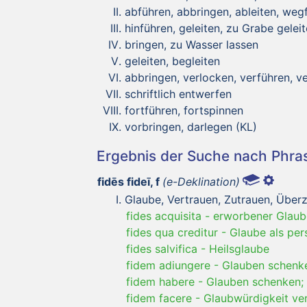
abführen, abbringen, ableiten, wegf
hinführen, geleiten, zu Grabe gelei
bringen, zu Wasser lassen
geleiten, begleiten
abbringen, verlocken, verführen, ve
schriftlich entwerfen
fortführen, fortspinnen
vorbringen, darlegen (KL)
Ergebnis der Suche nach Phr
fidēs fideī, f
(e-Deklination)
Glaube, Vertrauen, Zutrauen, Übe
fides acquisita
-
erworbener Glaub
fides qua creditur
-
Glaube als per
fides salvifica
-
Heilsglaube
fidem adiungere
-
Glauben schenk
fidem habere
-
Glauben schenken;
fidem facere
-
Glaubwürdigkeit ver