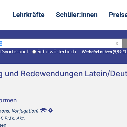
Lehrkräfte
Schüler:innen
Preis
X
ßwörterbuch
Schulwörterbuch
Werbefrei nutzen (5,99 E
g und Redewendungen Latein/Deu
Formen
kons. Konjugation)
nf. Präs. Akt.
sen