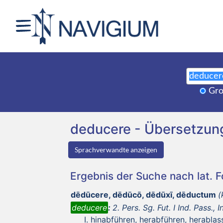
Gro
deducere - Übersetzun
Sprachverwandte anzeigen
Ergebnis der Suche nach lat. 
dēdūcere, dēdūcō, dēdūxī, dēductum
(
deducere
:
2. Pers. Sg. Fut. I Ind. Pass., I
hinabführen, herabführen, herablas