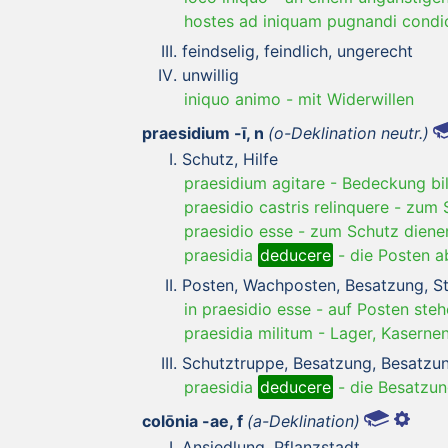
hostes ad iniquam pugnandi cond
feindselig, feindlich, ungerecht
unwillig
iniquo animo
-
mit Widerwillen
praesidium -ī, n
(o-Deklination neutr.)
Schutz, Hilfe
praesidium agitare
-
Bedeckung bil
praesidio castris relinquere
-
zum S
praesidio esse
-
zum Schutz dienen,
praesidia
deducere
-
die Posten a
Posten, Wachposten, Besatzung, S
in praesidio esse
-
auf Posten steh
praesidia militum
-
Lager, Kaserne
Schutztruppe, Besatzung, Besatzu
praesidia
deducere
-
die Besatzu
colōnia -ae, f
(a-Deklination)
Ansiedlung, Pflanzstadt