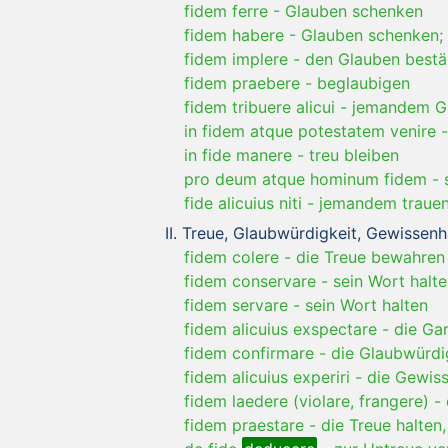
fidem ferre
-
Glauben schenken
fidem habere
-
Glauben schenken;
fidem implere
-
den Glauben bestä
fidem praebere
-
beglaubigen
fidem tribuere alicui
-
jemandem G
in fidem atque potestatem venire
in fide manere
-
treu bleiben
pro deum atque hominum fidem
-
fide alicuius niti
-
jemandem trauen
Treue, Glaubwürdigkeit, Gewissenhaf
fidem colere
-
die Treue bewahren
fidem conservare
-
sein Wort halt
fidem servare
-
sein Wort halten
fidem alicuius exspectare
-
die Ga
fidem confirmare
-
die Glaubwürdi
fidem alicuius experiri
-
die Gewiss
fidem laedere (violare, frangere)
-
fidem praestare
-
die Treue halten