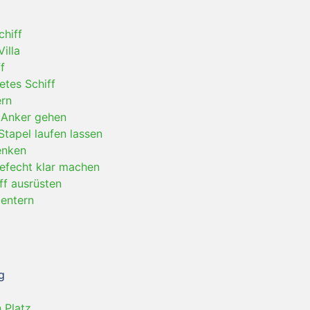
chiff
illa
f
etes Schiff
ern
 Anker gehen
Stapel laufen lassen
enken
Gefecht klar machen
ff ausrüsten
 entern
g
 Platz