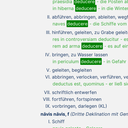
praesidia
deducere
-
die Posten a
in hiberna
deducere
-
in die Winte
abführen, abbringen, ableiten, wegf
naves
deducere
-
die Schiffe vom
hinführen, geleiten, zu Grabe gelei
res in controversiam deducitur
-
e
rem ad arma
deducere
-
es auf e
bringen, zu Wasser lassen
in periculum
deducere
-
in Gefahr
geleiten, begleiten
abbringen, verlocken, verführen, ve
deductus est, quominus
-
er ließ s
schriftlich entwerfen
fortführen, fortspinnen
vorbringen, darlegen (KL)
nāvis nāvis, f
(Dritte Deklination mit Gen
Schiff