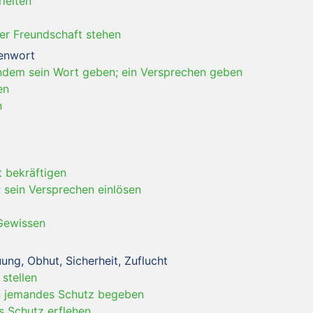
leiten
uer Freundschaft stehen
renwort
dem sein Wort geben; ein Versprechen geben
en
n
 bekräftigen
; sein Versprechen einlösen
 Gewissen
uung, Obhut, Sicherheit, Zuflucht
stellen
in jemandes Schutz begeben
 Schutz erflehen