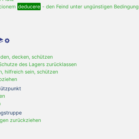
icionem
deducere
-
den Feind unter ungünstigen Bedingung
den, decken, schützen
chutze des Lagers zurücklassen
 hilfreich sein, schützen
bziehen
tützpunkt
en
n
ngstruppe
ngen zurückziehen