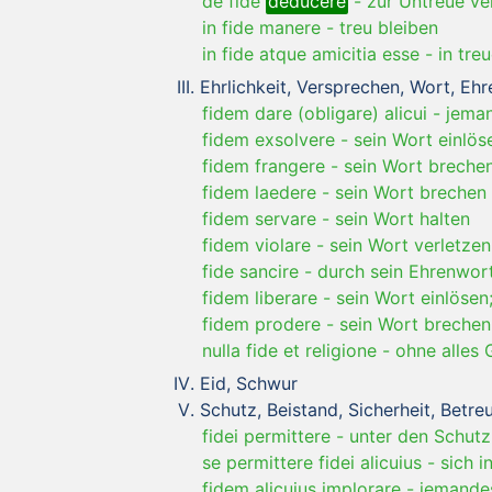
de fide
deducere
-
zur Untreue ver
in fide manere
-
treu bleiben
in fide atque amicitia esse
-
in tre
Ehrlichkeit, Versprechen, Wort, Eh
fidem dare (obligare) alicui
-
jeman
fidem exsolvere
-
sein Wort einlös
fidem frangere
-
sein Wort breche
fidem laedere
-
sein Wort brechen
fidem servare
-
sein Wort halten
fidem violare
-
sein Wort verletzen
fide sancire
-
durch sein Ehrenwort
fidem liberare
-
sein Wort einlösen
fidem prodere
-
sein Wort brechen
nulla fide et religione
-
ohne alles
Eid, Schwur
Schutz, Beistand, Sicherheit, Betre
fidei permittere
-
unter den Schutz 
se permittere fidei alicuius
-
sich 
fidem alicuius implorare
-
jemandes