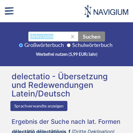
Suchen
X
Großwörterbuch
Schulwörterbuch
Werbefrei nutzen (5,99 EUR/Jahr)
delectatio - Übersetzung
und Redewendungen
Latein/Deutsch
Sprachverwandte anzeigen
Ergebnis der Suche nach lat. Formen
dēlectātiō dēlectātiōnis, f
(Dritte Deklination)