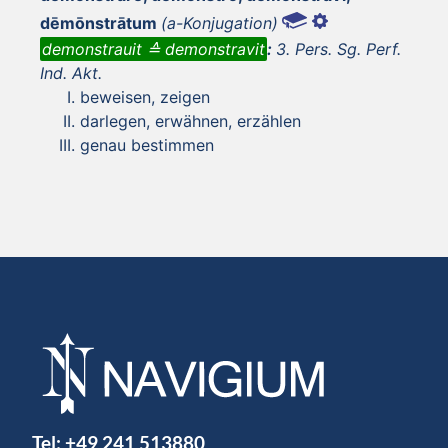
dēmōnstrātum
(a-Konjugation)
demonstrauit ≙ demonstravit
:
3. Pers. Sg. Perf.
Ind. Akt.
beweisen, zeigen
darlegen, erwähnen, erzählen
genau bestimmen
Tel:
+49 241 513880