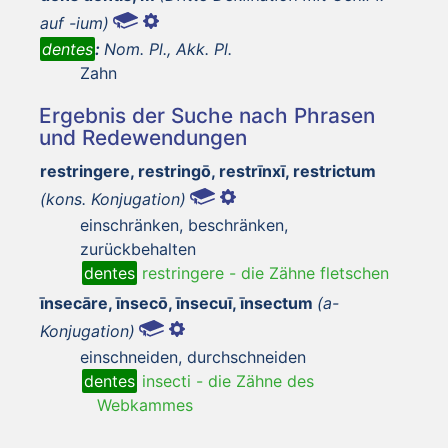
auf -ium)
dentes
:
Nom. Pl., Akk. Pl.
Zahn
Ergebnis der Suche nach Phrasen
und Redewendungen
restringere, restringō, restrīnxī, restrictum
(kons. Konjugation)
einschränken, beschränken,
zurückbehalten
dentes
restringere
-
die Zähne fletschen
īnsecāre, īnsecō, īnsecuī, īnsectum
(a-
Konjugation)
einschneiden, durchschneiden
dentes
insecti
-
die Zähne des
Webkammes