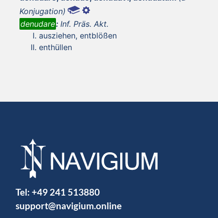
Konjugation)
denudare
:
Inf. Präs. Akt.
ausziehen, entblößen
enthüllen
Tel:
+49 241 513880
support@navigium.online