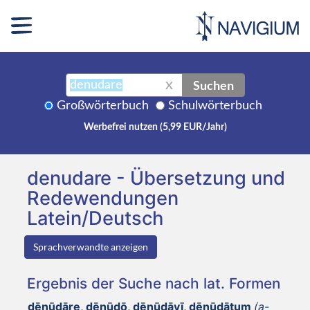
Suchen
X
Großwörterbuch
Schulwörterbuch
Werbefrei nutzen (5,99 EUR/Jahr)
denudare - Übersetzung und
Redewendungen
Latein/Deutsch
Sprachverwandte anzeigen
Ergebnis der Suche nach lat. Formen
dēnūdāre, dēnūdō, dēnūdāvī, dēnūdātum
(a-