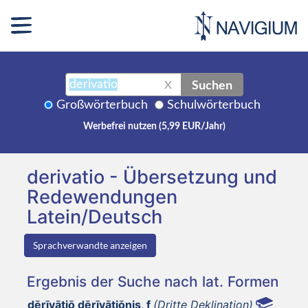
Suchen
X
Großwörterbuch
Schulwörterbuch
Werbefrei nutzen (5,99 EUR/Jahr)
derivatio - Übersetzung und
Redewendungen
Latein/Deutsch
Sprachverwandte anzeigen
Ergebnis der Suche nach lat. Formen
dērīvātiō dērīvātiōnis, f
(Dritte Deklination)