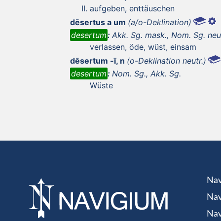
aufgeben, enttäuschen
dēsertus a um
(a/o-Deklination)
desertum
:
Akk. Sg. mask., Nom. Sg. neut
verlassen, öde, wüst, einsam
dēsertum -ī, n
(o-Deklination neutr.)
desertum
:
Nom. Sg., Akk. Sg.
Wüste
Nav
Nav
Nav