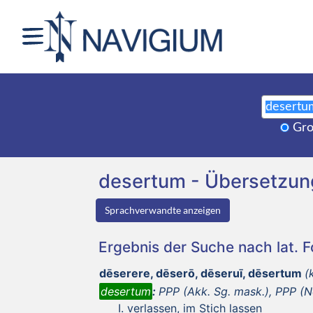
Gro
desertum - Übersetzu
Sprachverwandte anzeigen
Ergebnis der Suche nach lat. 
dēserere, dēserō, dēseruī, dēsertum
(
desertum
:
PPP (Akk. Sg. mask.), PPP (No
verlassen, im Stich lassen