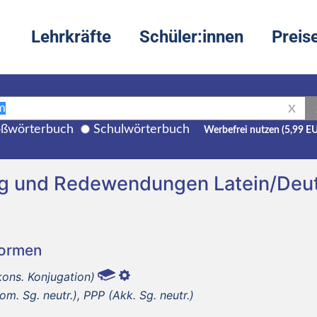
Lehrkräfte
Schüler:innen
Preis
X
ßwörterbuch
Schulwörterbuch
Werbefrei nutzen (5,99 E
ng und Redewendungen Latein/Deu
Formen
kons. Konjugation)
m. Sg. neutr.), PPP (Akk. Sg. neutr.)