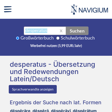
Suchen
X
Großwörterbuch
Schulwörterbuch
Werbefrei nutzen (5,99 EUR/Jahr)
desperatus - Übersetzung
und Redewendungen
Latein/Deutsch
Sprachverwandte anzeigen
Ergebnis der Suche nach lat. Formen
dēspērāre, dēspērō, dēspērāvī, dēspērātum