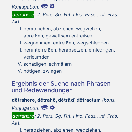
Konjugation)
detrahere
:
2. Pers. Sg. Fut. I Ind. Pass., Inf. Präs.
Akt.
herabziehen, abziehen, wegziehen,
abreißen, gewaltsam entreißen
wegnehmen, entreißen, wegschleppen
herunterreißen, herabsetzen, erniedrigen,
verleumden
schädigen, schmälern
nötigen, zwingen
Ergebnis der Suche nach Phrasen
und Redewendungen
dētrahere, dētrahō, dētrāxī, dētractum
(kons.
Konjugation)
detrahere
:
2. Pers. Sg. Fut. I Ind. Pass., Inf. Präs.
Akt.
herabziehen, abziehen, wegziehen,