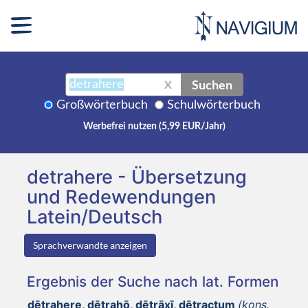
Suchen
X
Großwörterbuch
Schulwörterbuch
Werbefrei nutzen (5,99 EUR/Jahr)
detrahere - Übersetzung
und Redewendungen
Latein/Deutsch
Sprachverwandte anzeigen
Ergebnis der Suche nach lat. Formen
dētrahere, dētrahō, dētrāxī, dētractum
(kons.