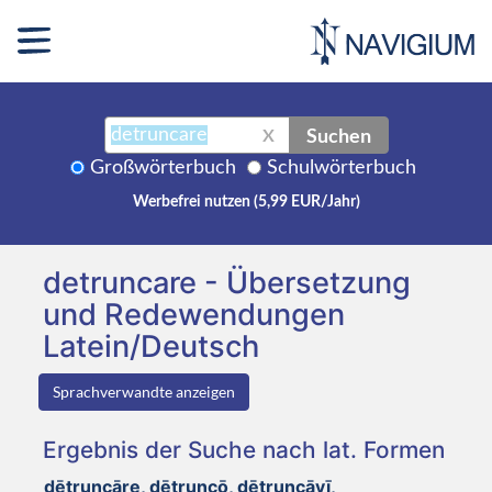
Suchen
X
Großwörterbuch
Schulwörterbuch
Werbefrei nutzen (5,99 EUR/Jahr)
detruncare - Übersetzung
und Redewendungen
Latein/Deutsch
Sprachverwandte anzeigen
Ergebnis der Suche nach lat. Formen
dētruncāre, dētruncō, dētruncāvī,